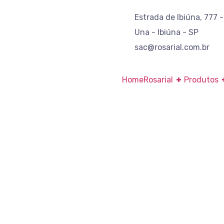
Estrada de Ibiúna, 777 -
Una - Ibiúna - SP
sac@rosarial.com.br
Home
Rosarial
+
Produtos