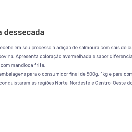
a dessecada
recebe em seu processo a adição de salmoura com sais de cu
o bovina. Apresenta coloração avermelhada e sabor diferenci
 com mandioca frita.
embalagens para o consumidor final de 500g, 1kg e para com
conquistaram as regiões Norte, Nordeste e Centro-Oeste do